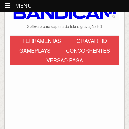
MENU
BANDICAM
Software para captura de tela e gravação HD
FERRAMENTAS
GRAVAR HD
GAMEPLAYS
CONCORRENTES
VERSÃO PAGA